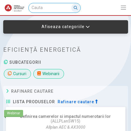
Afiseaza categoriile
EFICIENȚĂ ENERGETICĂ
SUBCATEGORII
Cursuri
Webinarii
RAFINARE CAUTARE
LISTA PRODUSELOR
Rafinare cautare
Webinar
Definirea camerelor si impactul numerotarii lor
(ALLPLanSW15)
Allplan AEC & AX3000