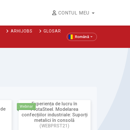
CONTUL MEU
ARHIJOBS
GLOSAR
Română
Experiența de lucru în
Webinar
 de
ProtaSteel. Modelarea
confecțiilor industriale: Suporți
metalici în consolă
(WEBPRST21)