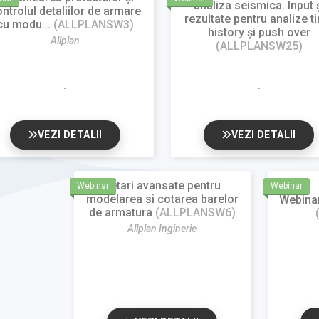
analiza seismica. Input 
ntrolul detaliilor de armare
rezultate pentru analize t
cu modu...
(ALLPLANSW3)
history și push over
Allplan
(ALLPLANSW25)
VEZI DETALII
VEZI DETALII
Setari avansate pentru
Webinar
Webinar
modelarea si cotarea barelor
Webinar
de armatura
(ALLPLANSW6)
Allplan Inginerie