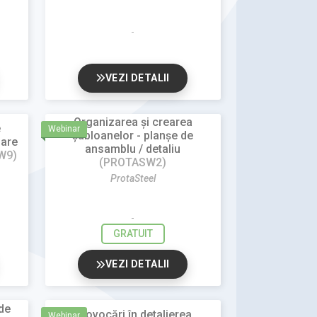
VEZI DETALII
Organizarea și crearea
e
Webinar
șabloanelor - planșe de
mare
ansamblu / detaliu
W9)
(PROTASW2)
ProtaSteel
GRATUIT
VEZI DETALII
de
Provocări în detalierea
Webinar