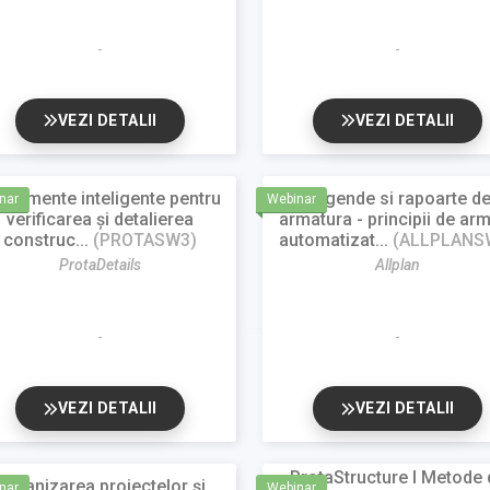
VEZI DETALII
VEZI DETALII
strumente inteligente pentru
Legende si rapoarte d
nar
Webinar
verificarea și detalierea
armatura - principii de ar
construc...
(PROTASW3)
automatizat...
(ALLPLANS
ProtaDetails
Allplan
VEZI DETALII
VEZI DETALII
ProtaStructure I Metode 
Organizarea proiectelor și
nar
Webinar