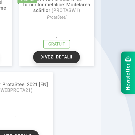
și
turnurilor metalice: Modelarea
ime
scărilor
(PROTASW1)
ProtaSteel
GRATUIT
VEZI DETALII
Newsletter
 ProtaSteel 2021 [EN]
(WEBPROTA21)