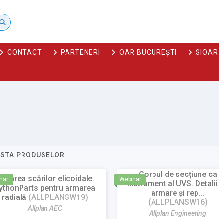
CONTACT
PARTENERI
OAR BUCUREȘTI
SIOAR
ISTA PRODUSELOR
Corpul de secțiune ca
rmarea scărilor elicoidale.
nar
Webinar
instrument al UVS. Detalii
ythonParts pentru armarea
armare și rep...
radială
(ALLPLANSW19)
(ALLPLANSW16)
Allplan AEC
Allplan Engineering