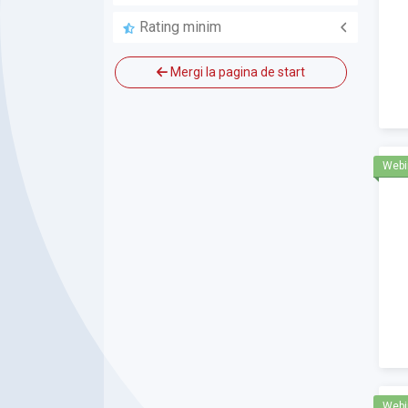
ALLBIM NET
Rating minim
Mergi la pagina de start
In
Webi
Webi