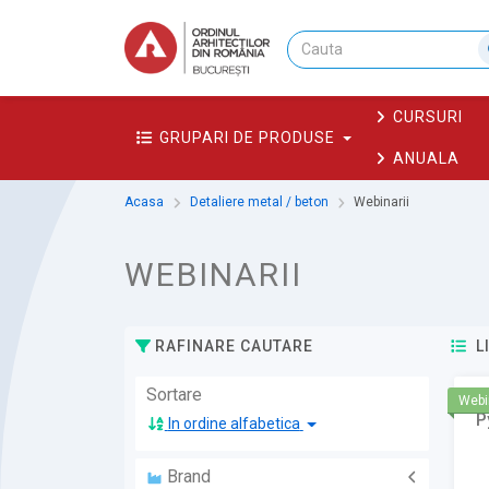
CURSURI
GRUPARI DE PRODUSE
ANUALA
Acasa
Detaliere metal / beton
Webinarii
WEBINARII
RAFINARE CAUTARE
L
Sortare
A
Webi
P
In ordine alfabetica
Brand