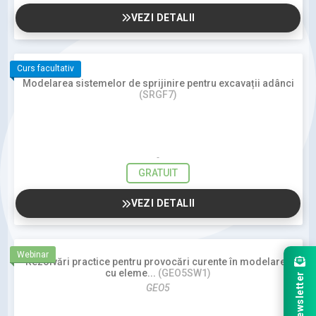
VEZI DETALII
Curs facultativ
Modelarea sistemelor de sprijinire pentru excavații adânci
(SRGF7)
GRATUIT
VEZI DETALII
Webinar
Rezolvări practice pentru provocări curente în modelarea
cu eleme...
(GEO5SW1)
Newsletter
GEO5