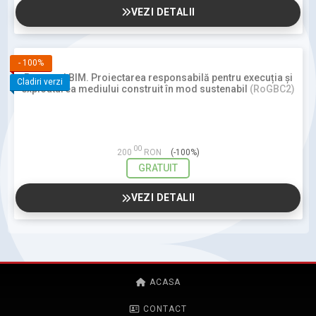
VEZI DETALII
-
100%
Procesul BIM. Proiectarea responsabilă pentru execuția și
Cladiri verzi
exploatarea mediului construit în mod sustenabil
(RoGBC2)
00
200
RON
(-100%)
GRATUIT
VEZI DETALII
ACASA
CONTACT