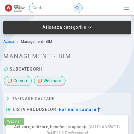
Afiseaza categoriile
Acasa
Management - BIM
MANAGEMENT - BIM
SUBCATEGORII
Cursuri
Webinarii
RAFINARE CAUTARE
LISTA PRODUSELOR
Rafinare cautare
Webinar
Activare, utilizare, beneficii și aplicații
(ALLPLANSW11)
BIMPLUS Professional