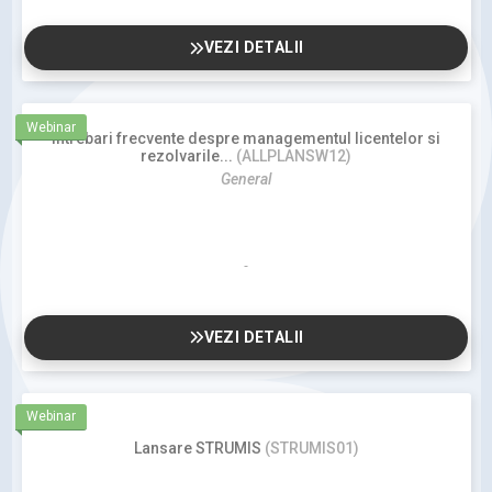
VEZI DETALII
Webinar
Intrebari frecvente despre managementul licentelor si
rezolvarile...
(ALLPLANSW12)
General
VEZI DETALII
Webinar
Lansare STRUMIS
(STRUMIS01)