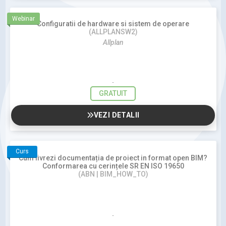
Webinar
Configuratii de hardware si sistem de operare
(ALLPLANSW2)
Allplan
GRATUIT
VEZI DETALII
Curs
Cum livrezi documentația de proiect in format open BIM?
Conformarea cu cerințele SR EN ISO 19650
(ABN | BIM_HOW_TO)