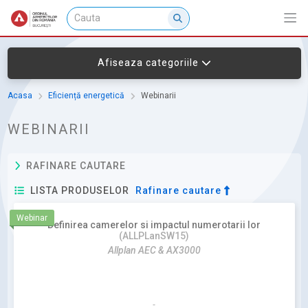
Afiseaza categoriile
Acasa
Eficiență energetică
Webinarii
WEBINARII
RAFINARE CAUTARE
LISTA PRODUSELOR
Rafinare cautare
Webinar
Definirea camerelor si impactul numerotarii lor
(ALLPLanSW15)
Allplan AEC & AX3000