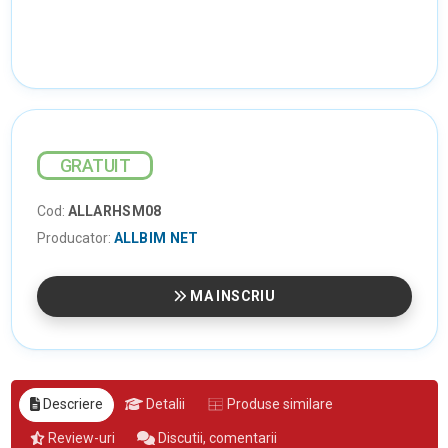
GRATUIT
Cod:
ALLARHSM08
Producator:
ALLBIM NET
MA INSCRIU
Descriere
Detalii
Produse similare
Review-uri
Discutii, comentarii