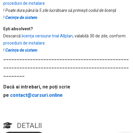
procedurii de instalare
.
! Poate dura până la 5 zile lucrătoare să primești codul de licență
!
Cerințe de sistem
Ești absolvent?
Descarcă
licența versiune trial Allplan
, valabilă 30 de zile, conform
procedurii de instalare
.
!
Cerințe de sistem
_______________________________________________
_______________________________________________
________
Dacă ai intrebari, ne poți scrie
pe
contact@cursuri.online
DETALII