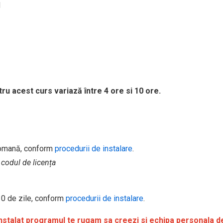
N
tru acest curs variază între 4 ore si 10 ore.
romană, conform
procedurii de instalare
.
 codul de licența
 30 de zile, conform
procedurii de instalare
.
 instalat programul te rugam sa creezi si echipa personala 