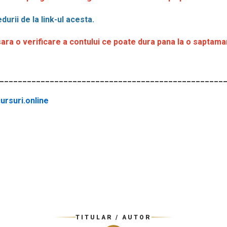
durii de la link-ul acesta.
ra o verificare a contului ce poate dura pana la o saptama
_________________________________________________
rsuri.online
TITULAR / AUTOR