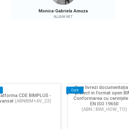
Monica-Gabriela Amuza
ALLBIM NET
Cum livrezi documentația
Curs
proiect in format open B
latforma CDE BIMPLUS -
Conformarea cu cerințele
vansat
(ABNBIM+AV_23)
EN ISO 19650
(ABN | BIM_HOW_TO)