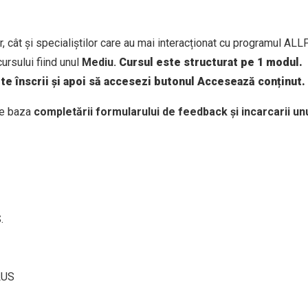
, cât și specialiștilor care au mai interacționat cu programul ALLP
cursului fiind unul
Mediu
.
Cursul este structurat pe 1 modul.
 te înscrii și apoi să accesezi butonul Accesează conținut.
pe baza
completării formularului de feedback și incarcarii un
.
LUS