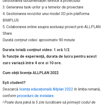
Gestionarea documentației tehnice a proiectului
3. Generarea task-urilor și a temelor de proiectare
4. Gestionarea reviziilor unui model 3D prin platforma
BIMPLUS
5. Colaborarea online asupra aceluiași proiect prin ALLPLAN
Share.
Durată conținut video: aproximativ 90 minute
Durata totală conținut video:
1 oră 1/2
În funcție de experiență, durata de lucru pentru acest
curs variază între 4 ore si 10 ore.
Cum obții licența ALLPLAN 2022
Ești student?
Descarcă
licența educațională Allplan 2022
în limba romană,
conform
procedurii de instalare
.
! Poate dura până la 5 zile lucrătoare să primești codul de