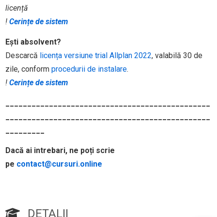
licență
!
Cerințe de sistem
Ești absolvent?
Descarcă
licența versiune trial Allplan 2022
, valabilă 30 de
zile, conform
procedurii de instalare
.
!
Cerințe de sistem
_______________________________________________
_______________________________________________
_________
Dacă ai intrebari, ne poți scrie
pe
contact@cursuri.online
DETALII