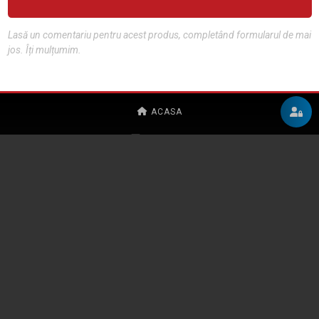
Lasă un comentariu pentru acest produs, completând formularul de mai
jos. Îți mulțumim.
ACASA
CONTACT
POLITICA DE CONFIDENȚIALITATE
REGULAMENT
CURSURI
CONTACT
PARTENERI
OAR BUCUREȘTI