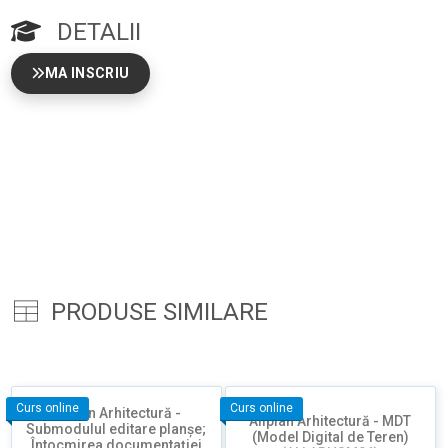
DETALII
MA INSCRIU
PRODUSE SIMILARE
Curs online
Curs online
Allplan Arhitectură -
Allplan Arhitectură - MDT
Submodulul editare planșe;
(Model Digital de Teren)
Întocmirea documentației