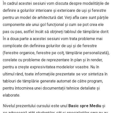
În cadrul acestei sesiuni vom discuta despre modalitățile de
definire a golurilor interioare și exterioare de uși și ferestre
pentru un model de arhitectură dat. Veți afla care sunt părțile
componente ale unui gol funcțional și cum se pot crea ele
pas cu pas, astfel încât să obțineți tabloul de tâmplărie dorit.
În a doua parte a acestei sesiuni vom trata probleme mai
complicate din definirea golurilor de uși și de ferestre
(ferestre organice, ferestre pe colț, tâmplărie personalizată)
,
corelate cu probleme de reprezentare în plan și în render,
pentru a crește expresivitatea modelelor voastre. Nu în
ultimul rând, toate informațiile prezentate se vor sintetiza în
tablouri de tâmplărie generate automat de către program,
pentru întocmirea unei documentații tehnice detaliate și
elaborate.
Nivelul prezentului cursului este unul
Basic spre
Mediu
și
se adresează atât studenților, cât și specialiștilor care nu au