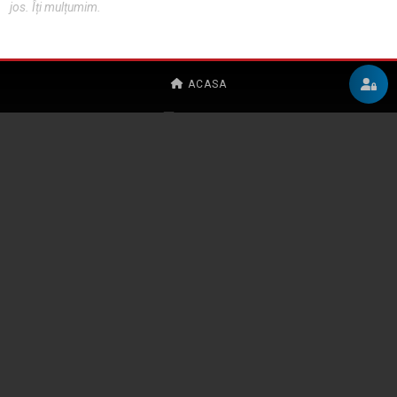
jos. Îți mulțumim.
ACASA
CONTACT
POLITICA DE CONFIDENȚIALITATE
REGULAMENT
CURSURI
CONTACT
PARTENERI
OAR BUCUREȘTI
SIOAR