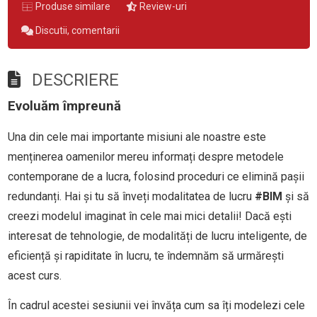
Produse similare
Review-uri
Discutii, comentarii
DESCRIERE
Evoluăm împreună
Una din cele mai importante misiuni ale noastre este
menținerea oamenilor mereu informați despre metodele
contemporane de a lucra, folosind proceduri ce elimină pașii
redundanți. Hai și tu să înveți modalitatea de lucru
#BIM
și să
creezi modelul imaginat în cele mai mici detalii! Dacă ești
interesat de tehnologie, de modalități de lucru inteligente, de
eficiență și rapiditate în lucru, te îndemnăm să urmărești
acest curs.
În cadrul acestei sesiunii vei învăța cum sa îți modelezi cele