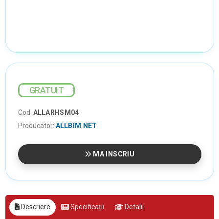
GRATUIT
Cod:
ALLARHSM04
Producator:
ALLBIM NET
MA INSCRIU
Descriere
Specificații
Detalii