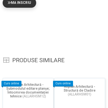
MA INSCRIU
PRODUSE SIMILARE
Curs online
Curs online
Allplan Arhitectură -
Allplan Arhitectură -
Submodulul editare planșe;
Structură de Cladire
Întocmirea documentației
(ALLARHSM01)
tehnice
(ALLARHSM12)