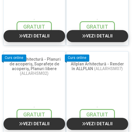
GRATUIT
GRATUIT
VEZI DETALII
VEZI DETALII
Curs online
Curs online
Allplan Arhitectură - Planuri
de acoperiș, Suprafețe de
Allplan Arhitectură - Render
acoperiș, Planuri libere
în ALLPLAN
(ALLARHSM07)
(ALLARHSM02)
GRATUIT
GRATUIT
VEZI DETALII
VEZI DETALII