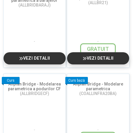
parametrica a barajelor
(ALLBR21)
(ALLBRIDBARAJ)
GRATUIT
VEZI DETALII
VEZI DETALII
Curs
Curs bază
Allplan Bridge - Modelarea
Allplan Bridge - Modelare
parametrica a podurilor CF
parametrica
(ALLBRIDGECF)
(COALLINFRA20BA)