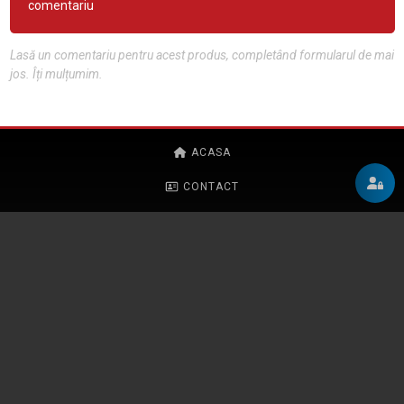
comentariu
Lasă un comentariu pentru acest produs, completând formularul de mai
jos. Îți mulțumim.
ACASA
CONTACT
POLITICA DE CONFIDENȚIALITATE
REGULAMENT
CURSURI
CONTACT
PARTENERI