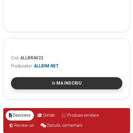
Cod:
ALLBRAV22
Producator:
ALLBIM NET
MA INSCRIU
Descriere
Detalii
Produse similare
Review-uri
Discutii, comentarii