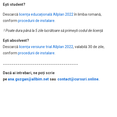
Ești student?
Descarcă
licența educațională Allplan 2022
în limba romană,
conform
procedurii de instalare
.
! Poate dura până la 5 zile lucrătoare să primești codul de licență
Ești absolvent?
Descarcă
licența versiune trial Allplan 2022
, valabilă 30 de zile,
conform
procedurii de instalare
.
____________________________________
Dacă ai intrebari, ne poți scrie
pe
ana.guzgan@allbim.net
sau
contact@cursuri.online.