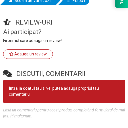
Scoala de Vara 2022
Etapa I
REVIEW-URI
Ai participat?
Fii primul care adauga un review!
Adauga un review
DISCUTII, COMENTARII
Intra in contul tau
si vei putea adauga propriul tau
comentariu
Lasă un comentariu pentru acest produs, completând formularul de mai
jos. Îți mulțumim.