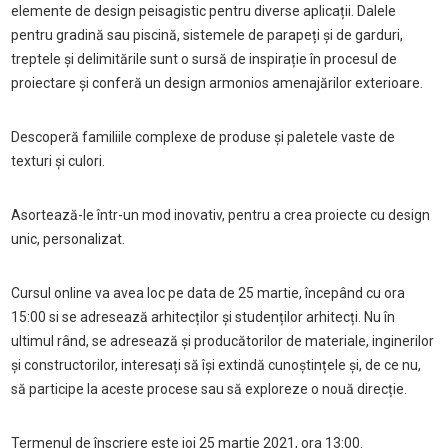
elemente de design peisagistic pentru diverse aplicații. Dalele
pentru gradină sau piscină, sistemele de parapeți și de garduri,
treptele și delimitările sunt o sursă de inspirație în procesul de
proiectare și conferă un design armonios amenajărilor exterioare.
Descoperă familiile complexe de produse și paletele vaste de
texturi și culori.
Asortează-le într-un mod inovativ, pentru a crea proiecte cu design
unic, personalizat.
Cursul online va avea loc pe data de 25 martie, începând cu ora
15:00 si se adresează arhitecților și studenților arhitecți. Nu în
ultimul rând, se adresează și producătorilor de materiale, inginerilor
și constructorilor, interesați să își extindă cunoștințele și, de ce nu,
să participe la aceste procese sau să exploreze o nouă direcție.
Termenul de înscriere este joi 25 martie 2021, ora 13:00.