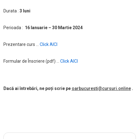
Durata :
3 luni
Perioada :
16 Ianuarie – 30 Martie 2024
Prezentare curs …
Click AICI
Formular de Înscriere (pdf) …
Click AICI
Dacă ai întrebări, ne poți scrie pe
oarbucuresti@cursuri.online
.