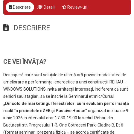
Descriere
Detalii
Review-uri
DESCRIERE
CE VEI ÎNVĂȚA?
Descoperă care sunt soluțiile de ultimă oră privind modalitatea de
ameliorare a performanței energetice a unei construcții. REHAU –
WINDOWS SOLUTIONS invită arhitec
ții interesați, indiferent că sunt
seniori sau stagiari,
să se înscrie la Seminarul ethnic/Cursul
„Dincolo de marketingul ferestrelor: cum evaluăm performanța
reală în proiectele nZEB și Passive House”
organizat în ziua de 9
iunie 2026 in intervalul orar 17.30-19.00 la sediul Rehau din
București str.
Progresului 1-3, One Cotroceni Park, Cladire B, Et 6
(format seminar : prezență fizică – se acordă certificate de