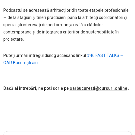
Podcastul se adresează arhitecților din toate etapele profesionale
— de la stagiari și tineri practicieni până la arhitecți coordonatori și
specialiști interesați de performanța reală a clădirilor
contemporane și de integrarea criteriilor de sustenabilitate în
proiectare.
Puteți urmări întregul dialog accesând linkul
#46 FAST TALKS –
OAR Bucure
ști
aici
Dacă ai întrebări, ne poți scrie pe
oarbucuresti@cursuri.online
.