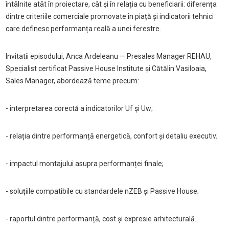
întâlnite atât în proiectare, cât și în relația cu beneficiarii: diferența
dintre criteriile comerciale promovate în piață și indicatorii tehnici
care definesc performanța reală a unei ferestre.
Invitatii episodului, Anca Ardeleanu — Presales Manager REHAU,
Specialist certificat Passive House Institute și Cătălin Vasiloaia,
Sales Manager, abordează teme precum:
- interpretarea corectă a indicatorilor Uf și Uw;
- relația dintre performanță energetică, confort și detaliu executiv;
- impactul montajului asupra performanței finale;
- soluțiile compatibile cu standardele nZEB și Passive House;
- raportul dintre performanță, cost și expresie arhitecturală.