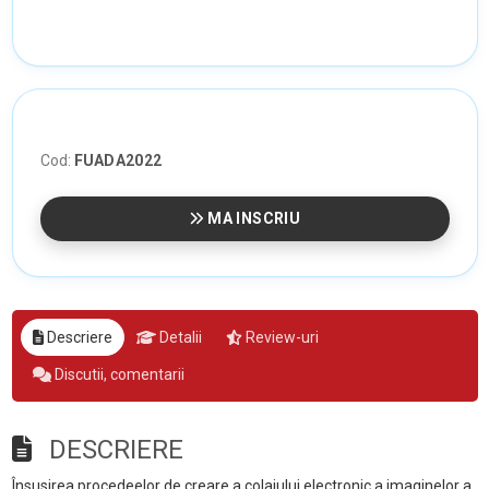
Cod:
FUADA2022
MA INSCRIU
Descriere
Detalii
Review-uri
Discutii, comentarii
DESCRIERE
Însusirea procedeelor de creare a colajului electronic a imaginelor a