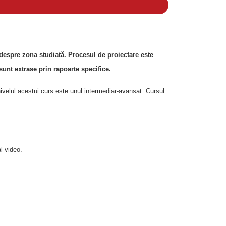
espre zona studiată. Procesul de proiectare este
 sunt extrase prin rapoarte specifice.
nivelul acestui curs este unul intermediar-avansat. Cursul
l video.