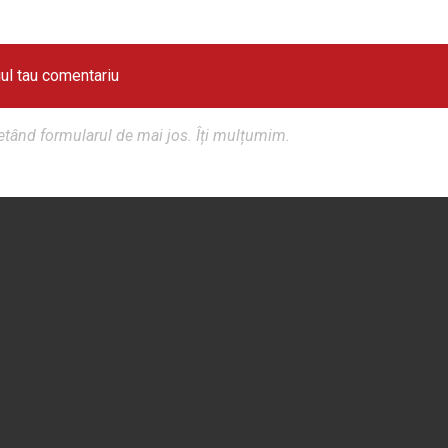
iul tau comentariu
tând formularul de mai jos. Îți mulțumim.
♦
♦
CONTACT
♦
POLITICA DE CONFIDENȚIALITATE
♦
R
PARTENERI
OAR BUCUREȘTI
SIOAR
ARHIJOBS