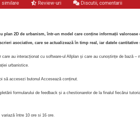
similare
Review-uri
Discutii, comentarii
 plan 2D de urbanism, într-un model care conține informații valoroase d
crieri asociative, care se actualizează în timp real, iar datele cantitative
r care au interacționat cu software-ul Allplan și care au cunoștințe de bază – 
ției urbanistice.
 apoi să accesezi butonul Accesează conținut.
tării formularului de feedback și a chestionarelor de la finalul fiecărui tutoria
 variază între 10 ore si 16 ore.