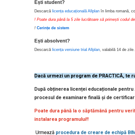
Ești student?
Descarcă
licența educațională Allplan
în limba romană, c
! Poate dura până la 5 zile lucrătoare să primești codul de
!
Cerințe de sistem
Ești absolvent?
Descarcă
licența versiune trial Allplan
, valabilă 14 de zile.
Dacă urmezi un program de PRACTICĂ, te rug
După obținerea licenței educaționale pentru
procesul de examinare finală și de certifica
Poate dura până la o săptămână pentru verif
instalarea programului!!
Urmează
procedura de creare de echipă B