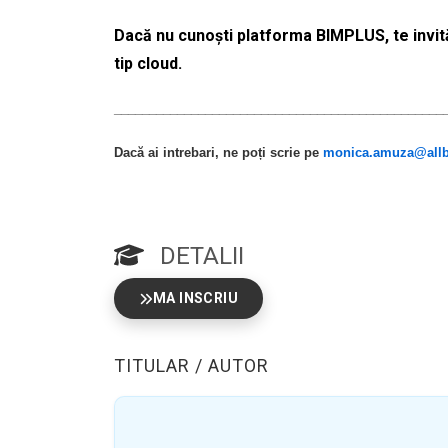
Dacă nu cunoști platforma BIMPLUS, te invită
tip cloud.
_______________________________________________
Dacă ai intrebari, ne poți scrie pe
monica.amuza@allb
DETALII
MA INSCRIU
TITULAR / AUTOR