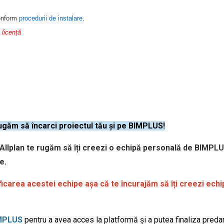
onform
procedurii de instalare
.
 licență
ăm să încarci proiectul tău și pe BIMPLUS!
 Allplan te rugăm să îți creezi o echipă personală de BIMP
re.
icarea acestei echipe așa că te încurajăm să îți creezi ec
IMPLUS
pentru a avea acces la platformă și a putea finaliza predar