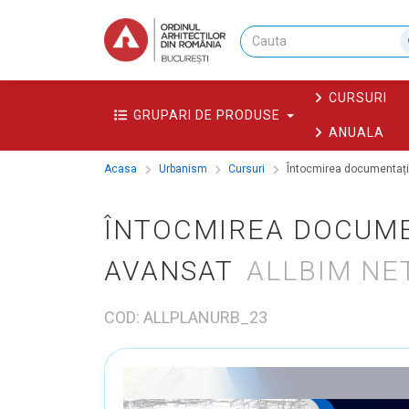
CURSURI
GRUPARI DE PRODUSE
ANUALA
Acasa
Urbanism
Cursuri
Întocmirea documentație
ÎNTOCMIREA DOCUME
AVANSAT
ALLBIM NE
COD: ALLPLANURB_23