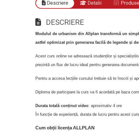
Descriere
Detalii
Produse 
DESCRIERE
Modulul de urbanism din Allplan transformă un simplu
astfel optimizat prin generarea facilă de legende și des
Acest curs online se adresează studenților și specialiștilo
prezintă un flux de lucru ideal pentru generarea documenta
Pentru a accesa lecțiile cursului trebuie să te înscrii și
Diploma de participare la curs va fi acordată pe baza comple
Durata totală conținut video
: aproximativ 4 ore
În funcție de experiență, durata de lucru pentru acest curs
Cum obții licența ALLPLAN