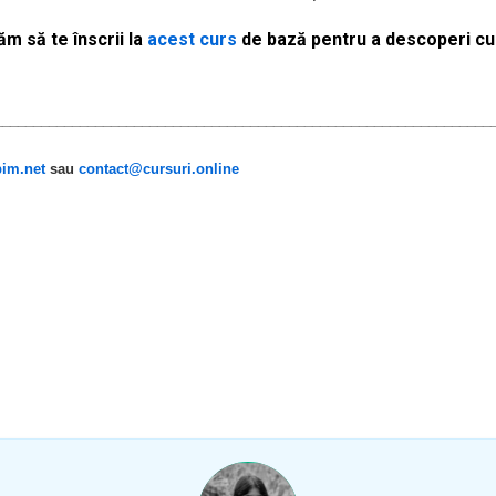
m să te înscrii la
acest curs
de bază pentru a descoperi cum
________________________________________________________________
im.net
sau
contact@cursuri.online