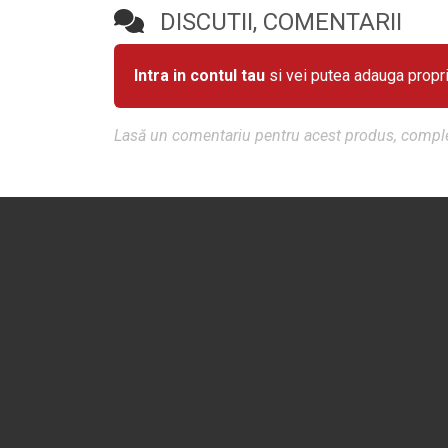
DISCUTII, COMENTARII
Intra in contul tau
si vei putea adauga propr
Lasă un comentariu pentru acest produs, comple
ACASA
CURSURI
CONTACT