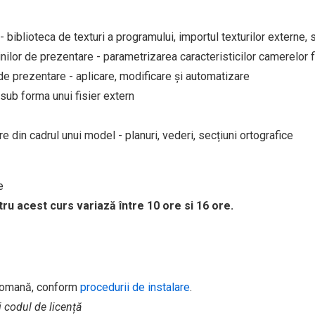
 biblioteca de texturi a programului, importul texturilor externe, s
ilor de prezentare - parametrizarea caracteristicilor camerelor f
 de prezentare - aplicare, modificare și automatizare
 sub forma unui fisier extern
 din cadrul unui model - planuri, vederi, secțiuni ortografice
re
tru acest curs variază între 10 ore si 16 ore.
romană, conform
procedurii de instalare
.
i codul de licență