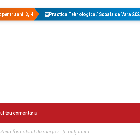
pentru anii 3, 4
Practica Tehnologica / Scoala de Vara 20
iul tau comentariu
tând formularul de mai jos. Îți mulțumim.