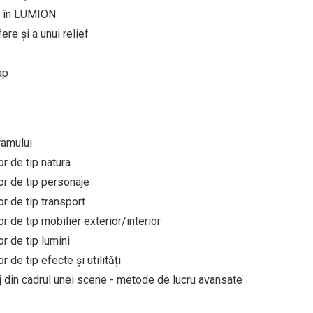
te în LUMION
ere și a unui relief
ap
ramului
r de tip natura
or de tip personaje
r de tip transport
r de tip mobilier exterior/interior
r de tip lumini
 de tip efecte și utilități
aj din cadrul unei scene - metode de lucru avansate