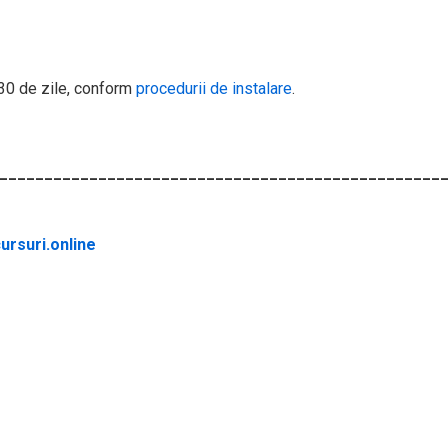
 30 de zile, conform
procedurii de instalare
.
_________________________________________________
rsuri.online