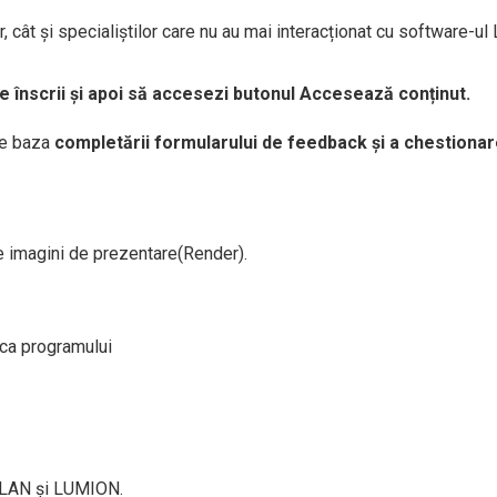
 cât și specialiștilor care nu au mai interacționat cu software-ul 
te înscrii și apoi să accesezi butonul Accesează conținut.
pe baza
completării formularului de feedback și a chestionarelo
de imagini de prezentare(Render).
eca programului
LPLAN și LUMION.