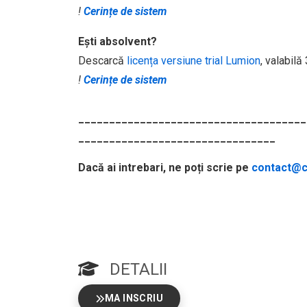
!
Cerințe de sistem
Ești absolvent?
Descarcă
licența versiune trial Lumion
, valabilă
!
Cerințe de sistem
_____________________________________
________________________________
Dacă ai intrebari, ne poți scrie pe
contact@cu
DETALII
MA INSCRIU