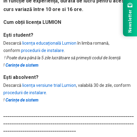
În funcție de experiență, durata de lucru pentru acest
curs variază între 10 ore si 16 ore.
Newsletter
Cum obții licența LUMION
Ești student?
Descarcă
licența educațională Lumion
în limba romană,
conform
procedurii de instalare
.
! Poate dura până la 5 zile lucrătoare să primești codul de licență
!
Cerințe de sistem
Ești absolvent?
Descarcă
licența versiune trial Lumion
, valabilă 30 de zile, conform
procedurii de instalare
.
!
Cerințe de sistem
_____________________________________________________________
_____________________________________________________________
__________________________________