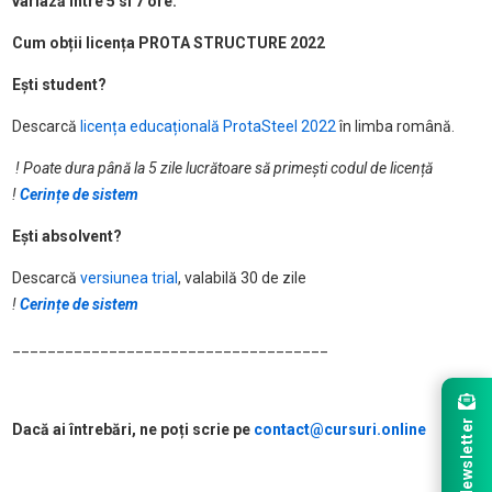
variază între 5 si 7 ore.
Cum obții licența PROTA STRUCTURE 2022
Ești student?
Descarcă
licența educațională ProtaSteel 2022
în limba română.
! Poate dura până la 5 zile lucrătoare să primești codul de licență
!
Cerințe de sistem
Ești absolvent?
Descarcă
versiunea trial
, valabilă 30 de zile
!
Cerințe de sistem
____________________________________
Newsletter
Dacă ai întrebări, ne poți scrie pe
contact@cursuri.online