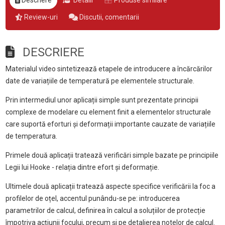
Descriere
Detalii
Produse similare
Review-uri
Discutii, comentarii
DESCRIERE
Materialul video sintetizează etapele de introducere a încărcărilor
date de variațiile de temperatură pe elementele structurale.
Prin intermediul unor aplicații simple sunt prezentate principii
complexe de modelare cu element finit a elementelor structurale
care suportă eforturi și deformații importante cauzate de variațiile
de temperatura.
Primele două aplicații tratează verificări simple bazate pe principiile
Legii lui Hooke - relația dintre efort și deformație.
Ultimele două aplicații tratează aspecte specifice verificării la foc a
profilelor de oțel, accentul punându-se pe: introducerea
parametrilor de calcul, definirea în calcul a soluțiilor de protecție
împotriva acțiunii focului, precum și pe detalierea notelor de calcul.