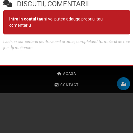
DISCUTII, COMENTARII
Intra in contul tau
si vei putea adauga propriul tau
comentariu
Lasă un comentariu pentru acest produs, completând formularul de mai
jos. Îți mulțumim.
ACASA
CONTACT
POLITICA DE CONFIDENȚIALITATE
REGULAMENT
CURSURI