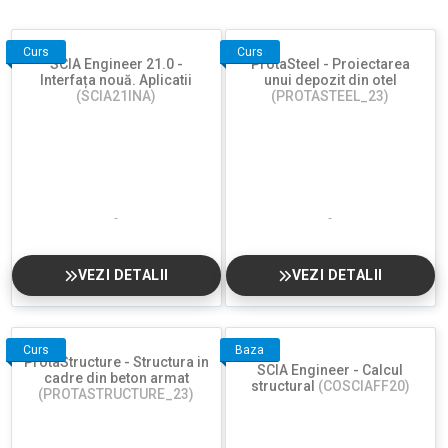
Curs
Curs
SCIA Engineer 21.0 -
ProtaSteel - Proiectarea
Interfața nouă. Aplicatii
unui depozit din otel
(SCIA21INA)
(PROTASTEEL_23)
VEZI DETALII
VEZI DETALII
Curs
Baza
ProtaStructure - Structura in
SCIA Engineer - Calcul
cadre din beton armat
structural
(COSCIAFF20)
(PROTASTRUCTURE_23)