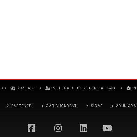
♦
♦
CONTACT
♦
POLITICA DE CONFIDENȚIALITATE
♦
R
PARTENERI
OAR BUCUREȘTI
SIOAR
ARHIJOBS