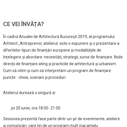
CE VEI ÎNVĂȚA?
În cadrul Anualei de Arhitectură București 2019, al programului
Arhitect_Antreprenor, atelierul este o expunere și o prezentare a
diferitelor tipuri de finanțări europene și modalitățile de
înțelegere și abordare: necesități, strategii, surse de finanțare. Noile
direcții de finanțare ating și practicile de arhitectură și urbanism.
Cum să citim și cum să interpretăm un program de finanțare:
puncte - cheie, scenarii și proceduri.
Atelierul durează o singură zi
joi 20 iunie, ora 18:00- 21:00
Sesiunea prezentă face parte dintr-un șir de evenimente, ateliere
și comunicări care țin de un program mult mai amplu