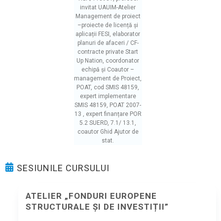
invitat UAUIM-Atelier
Management de proiect
–proiecte de licență și
aplicații FESI, elaborator
planuri de afaceri / CF-
contracte private Start
Up Nation, coordonator
echipă și Coautor –
management de Proiect,
POAT, cod SMIS 48159,
expert implementare
SMIS 48159, POAT 2007-
13 , expert finanțare POR
5.2 SUERD, 7.1/ 13.1,
coautor Ghid Ajutor de
stat.
SESIUNILE CURSULUI
ATELIER „FONDURI EUROPENE
STRUCTURALE ȘI DE INVESTIȚII”