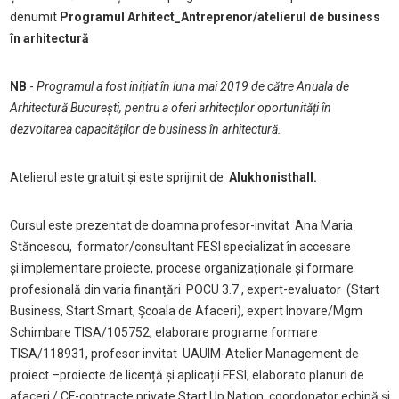
denumit
Programul Arhitect_Antreprenor/atelierul de business
în arhitectură
NB
-
Programul a fost inițiat în luna mai 2019 de către Anuala de
Arhitectură București, pentru a oferi arhitecților oportunități în
dezvoltarea capacităților de business în arhitectură.
Atelierul este gratuit și este sprijinit de
Alukhonisthall.
Cursul este prezentat de doamna profesor-invitat Ana Maria
Stăncescu, formator/consultant FESI specializat în accesare
și implementare proiecte, procese organizaționale și formare
profesională din varia finanțări POCU 3.7 , expert-evaluator (Start
Business, Start Smart, Școala de Afaceri), expert Inovare/Mgm
Schimbare TISA/105752, elaborare programe formare
TISA/118931, profesor invitat UAUIM-Atelier Management de
proiect –proiecte de licență și aplicații FESI, elaborato planuri de
afaceri / CF-contracte private Start Up Nation, coordonator echipă și