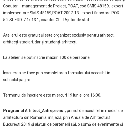
Coautor – management de Proiect, POAT, cod SMIS 48159, expert
implementare SMIS 48159,POAT 2007-13 , expert finanțare POR
5.2 SUERD, 7.1/ 13.1, coautor Ghid Ajutor de stat.
Atelierul este gratuit și este organizat exclusiv pentru arhitecți,
arhitecți-stagiari, dar și studenți-arhitecți.
La atelier se pot înscrie maxim 100 de persoane.
Înscrierea se face prin completarea formularului accesibil în
subsolul paginii.
Termenul de înscriere este miercuri 19 iunie, ora 16:00.
Programul Arhitect_Antreprenor
, primul de acest fel în mediul de
arhitectură din România, inițiază, prin Anuala de Arhitectură
București 2019 și alături de partenerii săi, o sumă de evenimente și