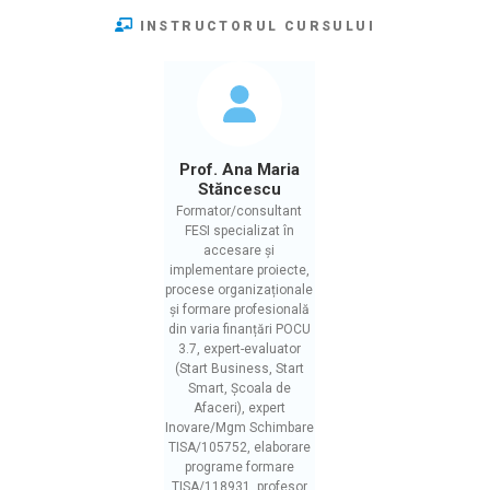
INSTRUCTORUL CURSULUI
Prof. Ana Maria
Stăncescu
Formator/consultant
FESI specializat în
accesare și
implementare proiecte,
procese organizaționale
și formare profesională
din varia finanțări POCU
3.7, expert-evaluator
(Start Business, Start
Smart, Școala de
Afaceri), expert
Inovare/Mgm Schimbare
TISA/105752, elaborare
programe formare
TISA/118931, profesor