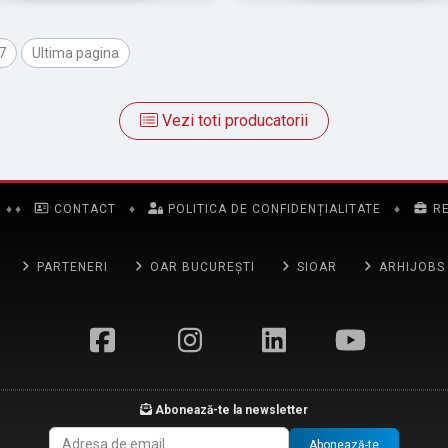
7
Ultima pagina
Vezi toti producatorii
♦
♦
CONTACT
♦
POLITICA DE CONFIDENȚIALITATE
♦
R
PARTENERI
OAR BUCUREȘTI
SIOAR
ARHIJOBS
Abonează-te la newsletter
Abonează-te