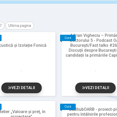
7
Ultima pagina
Adrian Vigheciu – Primă
Curs
Sectorului 5 - Podcast 
custică și Izolație Fonică
București/Fast talks #26
Discuții despre București
candidații la primăriile Capi
VEZI DETALII
VEZI DETALII
Curs
B2BhubOARB - proiect-pi
telier „Valoare și preț, în
pentru întâlnirile profesio
proiectare”