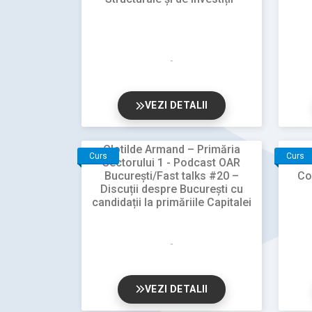
VEZI DETALII
Clotilde Armand – Primăria
Curs
Curs
Sectorului 1 - Podcast OAR
București/Fast talks #20 –
Co
Discuții despre București cu
candidații la primăriile Capitalei
VEZI DETALII