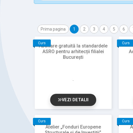
Prima pagina
1
2
3
4
5
6
Curs
Curs
Abonare gratuită la standardele
ASRO pentru arhitecții filialei
A
București
VEZI DETALII
Curs
Curs
Atelier „Fonduri Europene
A
Structurale și de Investiții”