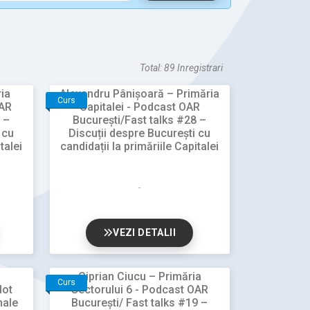
Total: 89 Inregistrari
ria
Alexandru Pânișoară – Primăria
Curs
OAR
Capitalei - Podcast OAR
 –
București/Fast talks #28 –
 cu
Discuții despre București cu
talei
candidații la primăriile Capitalei
VEZI DETALII
Ciprian Ciucu – Primăria
Curs
lot
Sectorului 6 - Podcast OAR
nale
București/ Fast talks #19 –