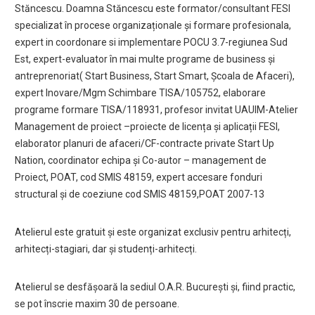
Stăncescu. Doamna Stăncescu este formator/consultant FESI
specializat în procese organizaționale și formare profesionala,
expert in coordonare si implementare POCU 3.7-regiunea Sud
Est, expert-evaluator în mai multe programe de business și
antreprenoriat( Start Business, Start Smart, Școala de Afaceri),
expert Inovare/Mgm Schimbare TISA/105752, elaborare
programe formare TISA/118931, profesor invitat UAUIM-Atelier
Management de proiect –proiecte de licența și aplicații FESI,
elaborator planuri de afaceri/CF-contracte private Start Up
Nation, coordinator echipa și Co-autor – management de
Proiect, POAT, cod SMIS 48159, expert accesare fonduri
structural și de coeziune cod SMIS 48159,POAT 2007-13
Atelierul este gratuit și este organizat exclusiv pentru arhitecți,
arhitecți-stagiari, dar și studenți-arhitecți.
Atelierul se desfășoară la sediul O.A.R. București și, fiind practic,
se pot înscrie maxim 30 de persoane.