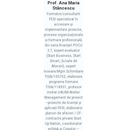
Prof. Ana Maria
Stăncescu
Formator/consultant
FESI specializat în
accesare și
implementare proiecte,
procese organizaționale
și formare profesională
din varia finanțări POCU
3.7, expert-evaluator
(Start Business, Start
Smart, Școala de
Afaceri), expert
Inovare/Mgm Schimbare
TISA/105752, elaborare
programe formare
TISA/118931, profesor
invitat UAUIM-Atelier
Management de proiect
–proiecte de licență și
aplicații FESI, elaborator
planuri de afaceri / CF-
contracte private Start
Up Nation, coordonator
echipă și Coautor –