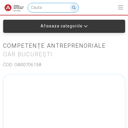
Afiseaza categoriile
COMPETENȚE ANTREPRENORIALE
OAR BUCUREȘTI
COD: OAR070619A