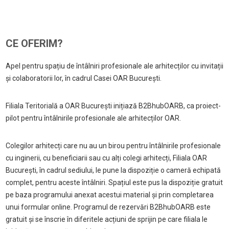
CE OFERIM?
Apel pentru spațiu de întâlniri profesionale ale arhitecților cu invitații
și colaboratorii lor, în cadrul Casei OAR București.
Filiala Teritorială a OAR București inițiază B2BhubOARB, ca proiect-
pilot pentru întâlnirile profesionale ale arhitecților OAR.
Colegilor arhitecți care nu au un birou pentru întâlnirile profesionale
cu inginerii, cu beneficiarii sau cu alți colegi arhitecți, Filiala OAR
București, în cadrul sediului, le pune la dispoziție o cameră echipată
complet, pentru aceste întâlniri. Spațiul este pus la dispoziție gratuit
pe baza programului anexat acestui material și prin completarea
unui formular online. Programul de rezervări B2BhubOARB este
gratuit și se înscrie în diferitele acțiuni de sprijin pe care filiala le