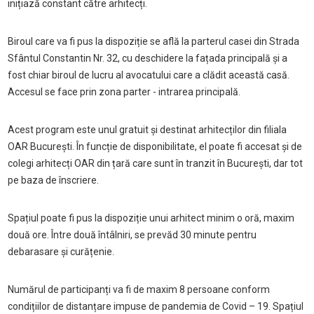
inițiază constant către arhitecți.
Biroul care va fi pus la dispoziție se află la parterul casei din Strada
Sfântul Constantin Nr. 32, cu deschidere la fațada principală și a
fost chiar biroul de lucru al avocatului care a clădit această casă.
Accesul se face prin zona parter - intrarea principală.
Acest program este unul gratuit și destinat arhitecților din filiala
OAR București. În funcție de disponibilitate, el poate fi accesat și de
colegi arhitecți OAR din țară care sunt în tranzit în București, dar tot
pe baza de înscriere.
Spațiul poate fi pus la dispoziție unui arhitect minim o oră, maxim
două ore. Între două întâlniri, se prevăd 30 minute pentru
debarasare și curățenie.
Numărul de participanți va fi de maxim 8 persoane conform
condițiilor de distanțare impuse de pandemia de Covid – 19. Spațiul