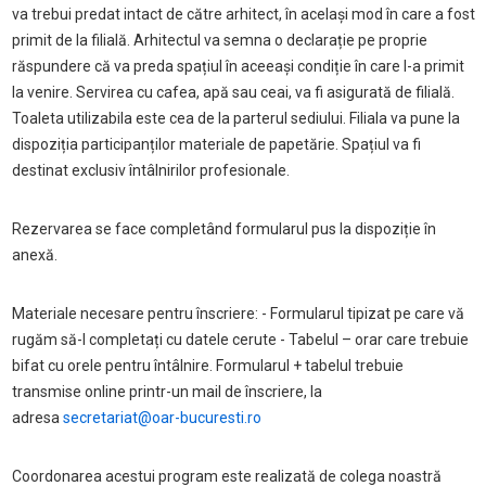
va trebui predat intact de către arhitect, în același mod în care a fost
primit de la filială. Arhitectul va semna o declarație pe proprie
răspundere că va preda spațiul în aceeași condiție în care l-a primit
la venire. Servirea cu cafea, apă sau ceai, va fi asigurată de filială.
Toaleta utilizabila este cea de la parterul sediului. Filiala va pune la
dispoziția participanților materiale de papetărie. Spațiul va fi
destinat exclusiv întâlnirilor profesionale.
Rezervarea se face completând formularul pus la dispoziție în
anexă.
Materiale necesare pentru înscriere: - Formularul tipizat pe care vă
rugăm să-l completați cu datele cerute - Tabelul – orar care trebuie
bifat cu orele pentru întâlnire. Formularul + tabelul trebuie
transmise online printr-un mail de înscriere, la
adresa
secretariat@oar-bucuresti.ro
Coordonarea acestui program este realizată de colega noastră