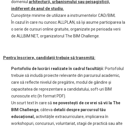
domeniul
arhitecturii, urbanismului sau peisagisticii,
indiferent de anul de studiu.
Cunoștințe minime de utilizare a instrumentelor CAD/BIM;
În cazul în care nu cunosc ALLPLAN, să își asume participarea la
o serie de cursuri online gratuite, organizate pe perioada verii
de ALLBIM NET, organizatorul The BIM Challenge.
Pentru înscriere, candidații trebuie să transmită:
Portofoliu de lucrări realizate în cadrul facultății:
Portofoliul
trebuie să includă proiecte relevante din parcursul academic,
care să reflecte nivelul de pregătire, modul de gândire și
capacitatea de reprezentare a candidatului, soft-uri BIM
cunoscute etc (în format PDF).
Un scurt text în care să
ne povestești de ce vrei să vii la The
BIM Challenge
, câteva
detalii despre parcursul tău
educațional,
activitățile extracurriculare, implicarea în
workshopuri, concursuri, voluntariat, stagii de practică sau alte