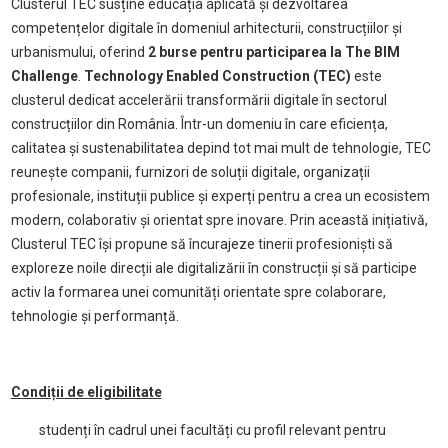
Clusterul TEC susține educația aplicată și dezvoltarea
competențelor digitale în domeniul arhitecturii, construcțiilor și
urbanismului, oferind
2 burse pentru participarea la The BIM
Challenge
.
Technology Enabled Construction (TEC)
este
clusterul dedicat accelerării transformării digitale în sectorul
construcțiilor din România. Într-un domeniu în care eficiența,
calitatea și sustenabilitatea depind tot mai mult de tehnologie, TEC
reunește companii, furnizori de soluții digitale, organizații
profesionale, instituții publice și experți pentru a crea un ecosistem
modern, colaborativ și orientat spre inovare. Prin această inițiativă,
Clusterul TEC își propune să încurajeze tinerii profesioniști să
exploreze noile direcții ale digitalizării în construcții și să participe
activ la formarea unei comunități orientate spre colaborare,
tehnologie și performanță.
Condiții de eligibilitate
studenți în cadrul unei facultăți cu profil relevant pentru