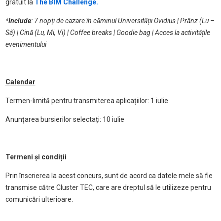
gratuit la
The BIM Challenge.
*
Include
: 7 nopți de cazare în căminul Universității Ovidius | Prânz (Lu –
Sâ) | Cină (Lu, Mi, Vi) | Coffee breaks | Goodie bag | Acces la activitățile
evenimentului
Calendar
Termen-limită pentru transmiterea aplicațiilor: 1 iulie
Anunțarea bursierilor selectați: 10 iulie
Termeni și condiții
Prin înscrierea la acest concurs, sunt de acord ca datele mele să fie
transmise către Cluster TEC, care are dreptul să le utilizeze pentru
comunicări ulterioare.