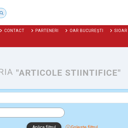
CONTACT
PARTENERI
OAR BUCUREȘTI
SIOAR
RIA
"ARTICOLE STIINTIFICE"
Aplica filtrul
Goleste filtrul