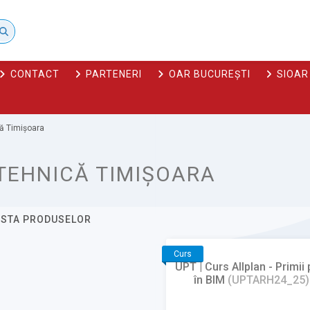
CONTACT
PARTENERI
OAR BUCUREȘTI
SIOAR
că Timișoara
TEHNICĂ TIMIȘOARA
ISTA PRODUSELOR
Curs
UPT | Curs Allplan - Primii 
în BIM
(UPTARH24_25)