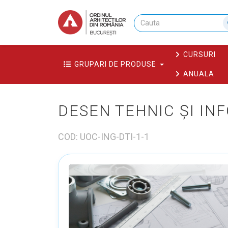
CURSURI
GRUPARI DE PRODUSE
ANUALA
DESEN TEHNIC ȘI INF
COD: UOC-ING-DTI-1-1