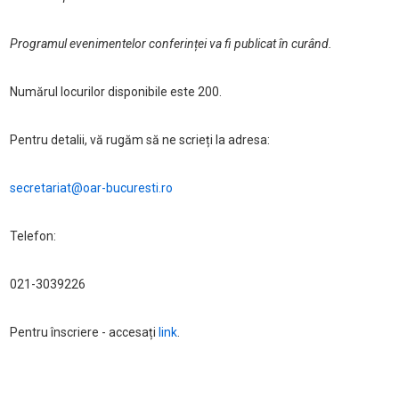
Programul evenimentelor conferinței va fi publicat în curând.
Numărul locurilor disponibile este 200.
Pentru detalii, vă rugăm să ne scrieți la adresa:
secretariat@oar-bucuresti.ro
Telefon:
021-3039226
Pentru înscriere - accesați
link
.