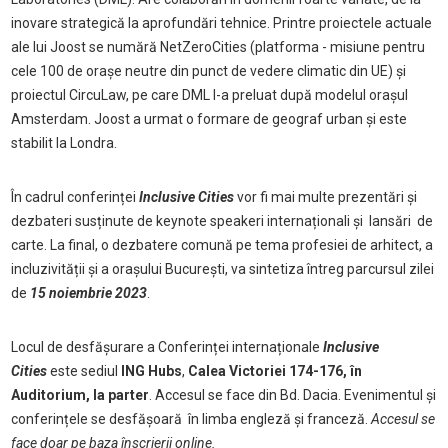
inovare strategică la aprofundări tehnice. Printre proiectele actuale
ale lui Joost se numără NetZeroCities (platforma - misiune pentru
cele 100 de orașe neutre din punct de vedere climatic din UE) și
proiectul CircuLaw, pe care DML l-a preluat după modelul orașul
Amsterdam. Joost a urmat o formare de geograf urban și este
stabilit la Londra.
În cadrul conferinței
Inclusive Cities
vor fi mai multe prezentări și
dezbateri susținute de keynote speakeri internaționali și lansări de
carte. La final, o dezbatere comună pe tema profesiei de arhitect, a
incluzivității și a orașului București, va sintetiza întreg parcursul zilei
de
15 noiembrie 2023
.
Locul de desfășurare a Conferinței internaționale
Inclusive
Cities
este sediul
ING Hubs
,
Calea Victoriei 174-176, în
Auditorium, la parter
. Accesul se face din Bd. Dacia. Evenimentul și
conferințele se desfășoară în limba engleză și franceză.
Accesul se
face doar pe baza înscrierii online.