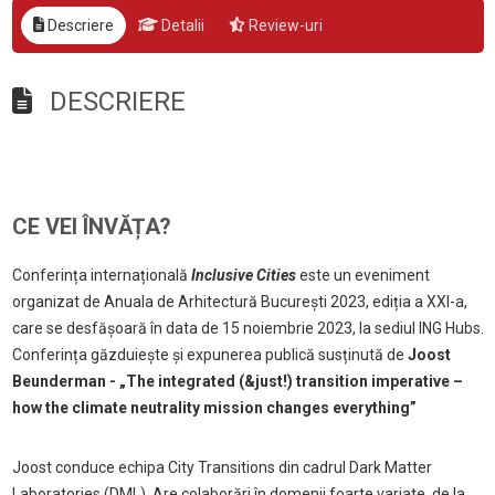
Descriere
Detalii
Review-uri
DESCRIERE
CE VEI ÎNVĂȚA?
Conferința internațională
Inclusive Cities
este un eveniment
organizat de Anuala de Arhitectură București 2023, ediția a XXI-a,
care se desfășoară în data de 15 noiembrie 2023, la sediul ING Hubs.
Conferința găzduiește și expunerea publică susținută de
Joost
Beunderman
- „The integrated (&just!) transition imperative –
how the climate neutrality mission changes everything”
Joost conduce echipa City Transitions din cadrul Dark Matter
Laboratories (DML). Are colaborări în domenii foarte variate, de la