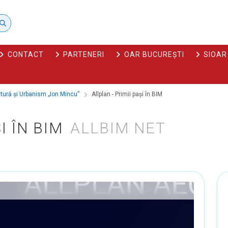
CONTACT
PARTENERI
OAR BUCUREȘTI
SIOAR
ctură și Urbanism „Ion Mincu”
Allplan - Primii pași în BIM
I ÎN BIM
ALLBIM NET