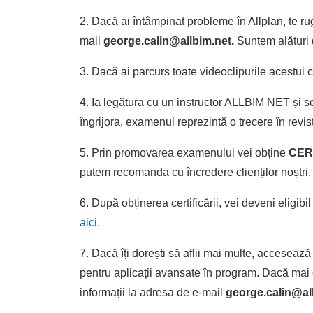
2. Dacă ai întâmpinat probleme în Allplan, te 
mail
george.calin@allbim.net.
Suntem alături d
3. Dacă ai parcurs toate videoclipurile acestui c
4. Ia legătura cu un instructor ALLBIM NET și so
îngrijora, examenul reprezintă o trecere în revis
5. Prin promovarea examenului vei obține
CERT
putem recomanda cu încredere clienților noștri.
6. După obținerea certificării, vei deveni eligibi
aici.
7. Dacă îți dorești să aflii mai multe, acceseaz
pentru aplicații avansate în program. Dacă mai e
informații la adresa de e-mail
george.calin@al