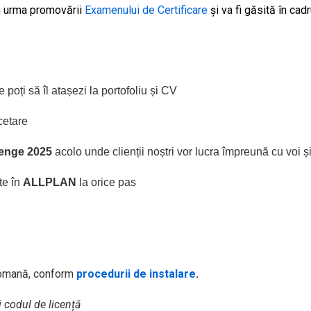
în urma promovării
Examenului de Certificare
și va fi găsită în cad
 poți să îl atașezi la portofoliu și CV
cetare
lenge 2025
acolo unde clienții noștri vor lucra împreună cu voi ș
te în
ALLPLAN
la orice pas
 romană, conform
procedurii de instalare
.
i codul de licență