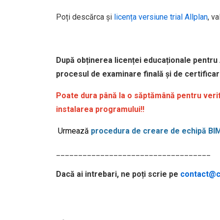
Poți descărca și
licența versiune trial Allplan
, va
După obținerea licenței educaționale pentru
procesul de examinare finală și de certifica
Poate dura până la o săptămână pentru verif
instalarea programului!!
Urmează
procedura de creare de echipă B
___________________________________
Dacă ai intrebari, ne poți scrie pe
contact@cu