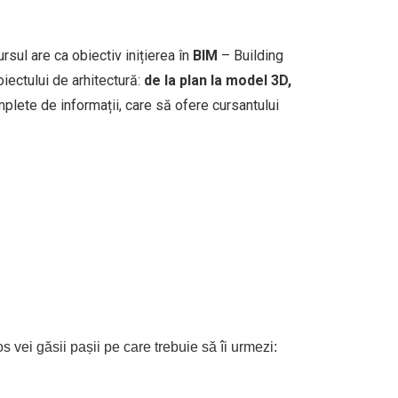
ursul are ca obiectiv inițierea în
BIM
– Building
iectului de arhitectură:
de la plan la model 3D,
plete de informații, care să ofere cursantului
s vei găsii pașii pe care trebuie să îi urmezi: