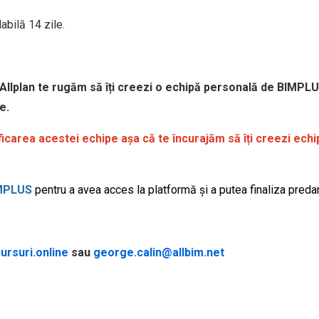
labilă 14 zile.
 Allplan te rugăm să îți creezi o echipă personală de BIMP
re.
icarea acestei echipe așa că te încurajăm să îți creezi ec
IMPLUS
pentru a avea acces la platformă și a putea finaliza preda
rsuri.online
sau
george.calin@allbim.net