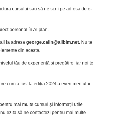
uctura cursului sau să ne scrii pe adresa de e-
iect personal în Allplan.
mail la adresa
george.calin@allbim.net.
Nu te
 elemente din acesta.
elul tău de experiență și pregătire, iar noi te
re cum a fost la ediția 2024 a evenimentului
 pentru mai multe cursuri și informații utile
, nu ezita să ne contactezi pentru mai multe