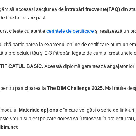
rugăm să accesezi secțiunea de
Întrebări frecvente(FAQ)
din str
e tine la fiecare pas!
urs, citește cu atenție
cerințele de certificare
și realizează un pro
licită participarea la examenul online de certificare printr-un e
tă a proiectului tău și 2-3 întrebări legate de cum ai creat unele
IFICATUL BASIC.
Această diplomă garantează angajatorilor niv
l pentru participarea la
The BIM Challenge 2025.
Mai multe desp
ă modulul
Materiale opționale
în care vei găsi o serie de link-uri
ste vreun subiect pe care dorești să îl folosești în proiectul tău
lbim.net