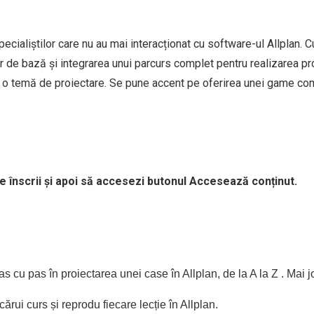
pecialiștilor care nu au mai interacționat cu software-ul Allplan. C
r de bază și integrarea unui parcurs complet pentru realizarea pro
a o temă de proiectare. Se pune accent pe oferirea unei game com
te înscrii și apoi să accesezi butonul Accesează conținut.
s cu pas în proiectarea unei case în Allplan, de la A la Z . Mai jo
rui curs și reprodu fiecare lecție în Allplan.