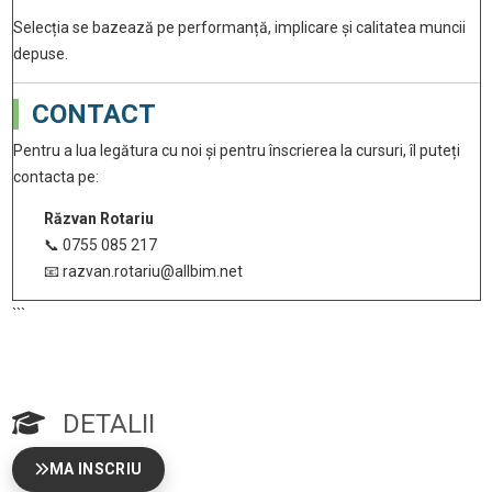
Selecția se bazează pe performanță, implicare și calitatea muncii
depuse.
CONTACT
Pentru a lua legătura cu noi și pentru înscrierea la cursuri, îl puteți
contacta pe:
Răzvan Rotariu
📞 0755 085 217
📧 razvan.rotariu@allbim.net
```
DETALII
MA INSCRIU