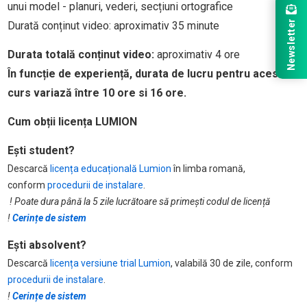
unui model - planuri, vederi, secțiuni ortografice
Newsletter
Durată conținut video: aproximativ 35 minute
Durata totală conținut video:
aproximativ 4 ore
În funcție de experiență, durata de lucru pentru acest
curs variază între 10 ore si 16 ore.
Cum obții licența LUMION
Ești student?
Descarcă
licența educațională Lumion
în limba romană,
conform
procedurii de instalare
.
! Poate dura până la 5 zile lucrătoare să primești codul de licență
!
Cerințe de sistem
Ești absolvent?
Descarcă
licența versiune trial Lumion
, valabilă 30 de zile, conform
procedurii de instalare
.
!
Cerințe de sistem