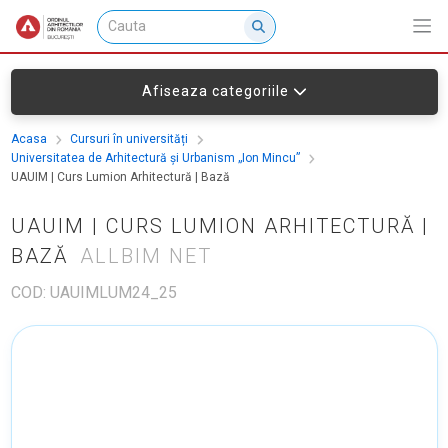
Afiseaza categoriile
Acasa
Cursuri în universități
Universitatea de Arhitectură și Urbanism „Ion Mincu”
UAUIM | Curs Lumion Arhitectură | Bază
UAUIM | CURS LUMION ARHITECTURĂ |
BAZĂ
ALLBIM NET
COD: UAUIMLUM24_25