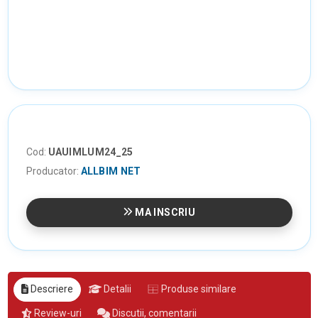
Cod:
UAUIMLUM24_25
Producator:
ALLBIM NET
MA INSCRIU
Descriere
Detalii
Produse similare
Review-uri
Discutii, comentarii